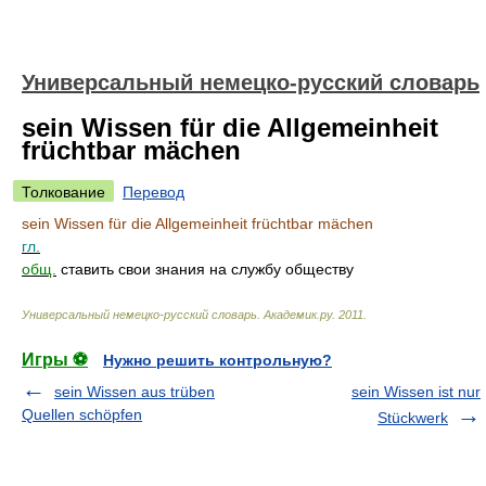
Универсальный немецко-русский словарь
sein Wissen für die Allgemeinheit
früchtbar mächen
Толкование
Перевод
sein Wissen für die Allgemeinheit früchtbar mächen
гл.
общ.
ставить свои знания на службу обществу
Универсальный немецко-русский словарь
.
Академик.ру
.
2011
.
Игры ⚽
Нужно решить контрольную?
sein Wissen aus trüben
sein Wissen ist nur
Quellen schöpfen
Stückwerk